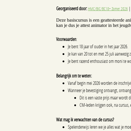
Georganiseerd door:
|
HMC/BIC/BC18+ Zomer 2026
Deze basiscursus is een geattesteerde an
kan je dus je attest animator in het jeug
Voorwaarden
:
Je bent 18 jaar of ouder in het jaar 2026.
Je kan van 20 tot en met 25 juli aanwezig 
Je bent razend enthousiast om moni te wo
Belangrijk om te weten:
Vanaf begin mei 2026 worden de inschrijv
Wanneer je bevestiging ontvangt, ontvang
Dit is een vaste prijs maar wordt
CM-leden krijgen ook, na cursus, 
Wat mag ik verwachten van de cursus?
Spelenderwijs leren we je alles wat je m