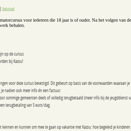
|
Nationaal
imatorcursus voor iedereen die 18 jaar is of ouder. Na het volgen van d
dwerk behalen.
zijn op de cursus
rden bij Kazou!
ingen voor deze cursus bevestigd. Dit gebeurt op basis van de voorwaarden waaraan j
 je nadien ook meer info én een factuur.
 door sommige gemeenten deels of volledig terugbetaald (meer info bij de jeugddienst 
een terugbetaling van 5 euro/dag.
oet kennen en kunnen om mee te gaan op vakantie met Kazou: hoe begeleid je kinderen 