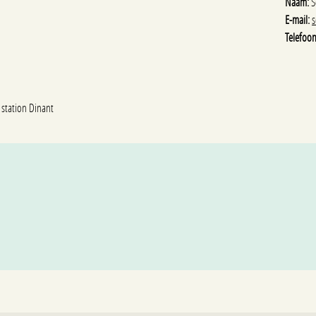
Naam:
S
E-mail:
s
Telefoon
 station Dinant