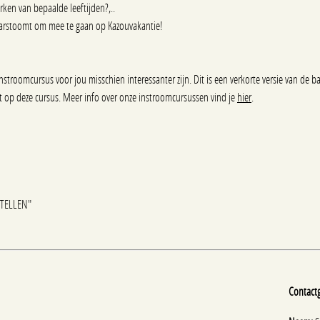
rken van bepaalde leeftijden?,..
laarstoomt om mee te gaan op Kazouvakantie!
instroomcursus voor jou misschien interessanter zijn. Dit is een verkorte versie van de 
dt op deze cursus. Meer info over onze instroomcursussen vind je
hier
.
 STELLEN"
Contact