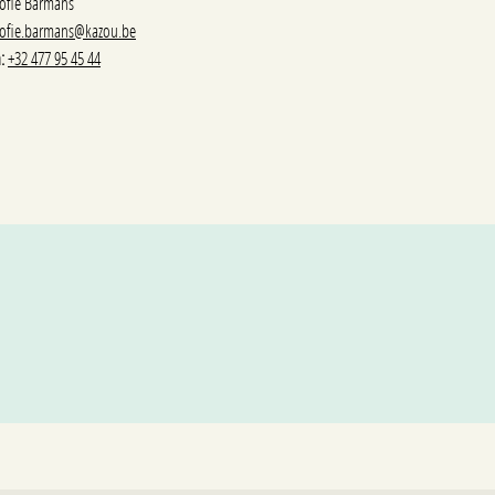
ofie Barmans
ofie.barmans@kazou.be
:
+32 477 95 45 44