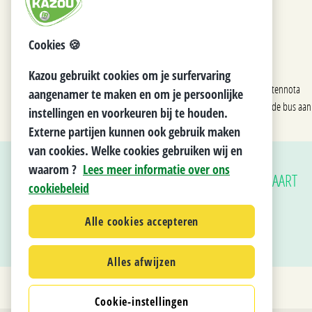
Twee opties:
Eigen vervoer
op eigen risico
Cookies 🍪
op eigen kosten
Trein
Kazou gebruikt cookies om je surfervaring
terugbetaald via onkostennota
aangenamer te maken en om je persoonlijke
Je wordt opgepikt met de bus aan
instellingen en voorkeuren bij te houden.
Externe partijen kunnen ook gebruik maken
van cookies. Welke cookies gebruiken wij en
waarom ?
Lees meer informatie over ons
TOON LOCATIE OP DE KAART
cookiebeleid
KANDIDAAT STELLEN
Alle cookies accepteren
Alles afwijzen
Cookie-instellingen