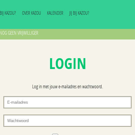
J BIJ KAZOU?
OVER KAZOU
KALENDER
JIJ BIJ KAZOU?
NOG GEEN VRIJWILLIGER
LOGIN
Log in met jouw e-mailadres en wachtwoord.