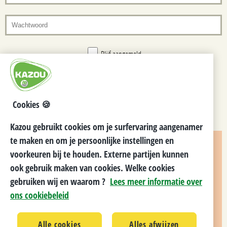
Blijf aangemeld
Wachtwoord vergeten? Klik dan hier.
Cookies 🍪
Kazou gebruikt cookies om je surfervaring aangenamer
te maken en om je persoonlijke instellingen en
voorkeuren bij te houden. Externe partijen kunnen
ook gebruik maken van cookies. Welke cookies
NOG GEEN KAZOUVRIJWILLIGER?
gebruiken wij en waarom ?
Lees meer informatie over
ons cookiebeleid
Lees meer over hoe je vrijwilliger kan worden bij Kazou:
"Jij bij Kazou?"
.
Alle cookies
Alles afwijzen